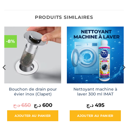
PRODUITS SIMILAIRES
-8%
Bouchon de drain pour
Nettoyant machine à
évier inox (Clapet)
laver 300 ml IMAT
Le
Le
د.ج
650
د.ج
600
د.ج
495
prix
prix
initial
actuel
était :
est :
AJOUTER AU PANIER
AJOUTER AU PANIER
600 د.ج.
650 د.ج.