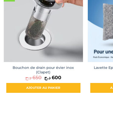
Bouchon de drain pour évier inox
Lavette Ep
(Clapet)
د.ج
650
Le
د.ج
600
Le
prix
prix
initial
actuel
était :
est :
AJOUTER AU PANIER
A
600 د.ج.
650 د.ج.