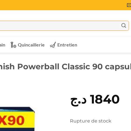
ain
Quincaillerie
Entretien
nish Powerball Classic 90 capsu
د.ج
1840
Rupture de stock