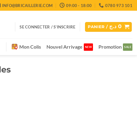
INFO@BRICAILLERIE.COM
09:00 - 18:00
0780 973 101
د.ج
0
SE CONNECTER / S’INSCRIRE
PANIER /
Mon Colis
Nouvel Arrivage
Promotion
les