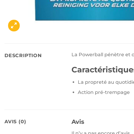
La Powerball pénètre et di
DESCRIPTION
Caractéristique
La propreté au quotidi
Action pré-trempage
Avis
AVIS (0)
Il n’y a pas encore d’avis.