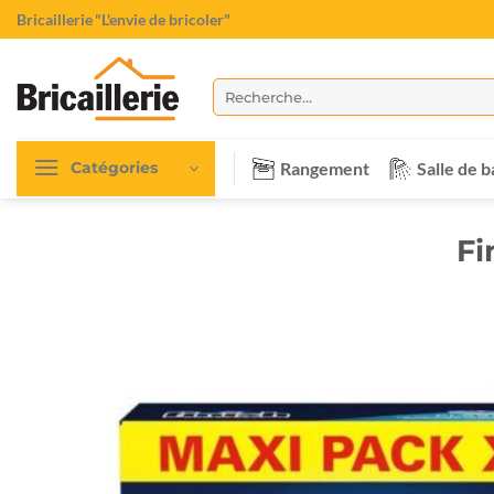
Passer
Bricaillerie
"L'envie de bricoler"
au
contenu
Recherche
pour :
Rangement
Salle de b
Catégories
Fi