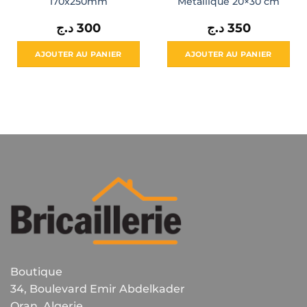
170x250mm
Métallique 20×30 cm
د.ج
300
د.ج
350
AJOUTER AU PANIER
AJOUTER AU PANIER
Boutique
34, Boulevard Emir Abdelkader
Oran, Algerie