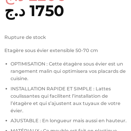
Le
د.ج
1750
Le
prix
prix
initial
actuel
Rupture de stock
était :
est :
Etagère sous évier extensible 50-70 cm
1750 د.ج.
2200 د.ج.
OPTIMISATION : Cette étagère sous évier est un
rangement malin qui optimisera vos placards de
cuisine.
INSTALLATION RAPIDE ET SIMPLE : Lattes
coulissantes qui facilitent l’installation de
l’étagère et qui s’ajustent aux tuyaux de votre
évier.
AJUSTABLE : En longueur mais aussi en hauteur.
MATÉRIAUX : Ce meuble est fait en plastique