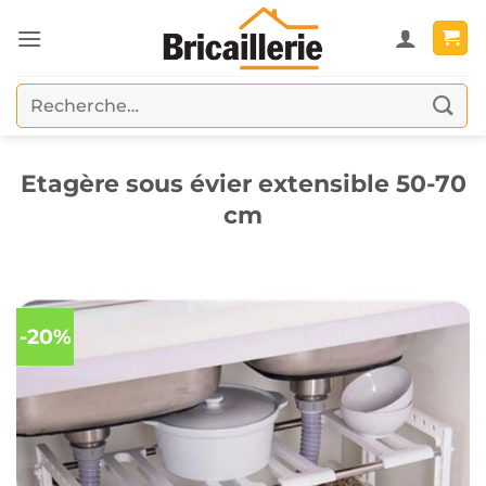
Passer
au
contenu
Recherche
pour :
Etagère sous évier extensible 50-70
cm
-20%