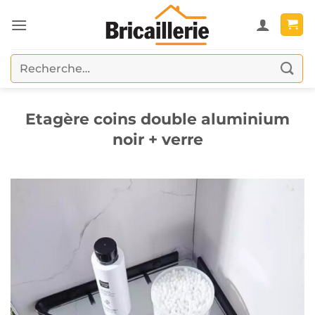
Passer
au
contenu
Recherche
pour :
Etagère coins double aluminium
noir + verre