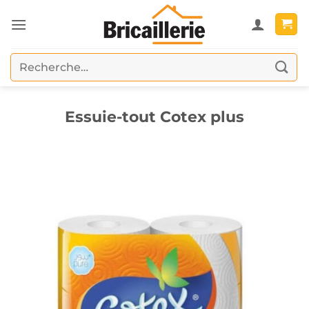
Passer
au
contenu
Recherche
pour :
Essuie-tout Cotex plus