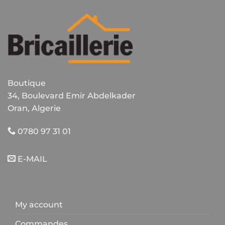
Boutique
34, Boulevard Emir Abdelkader
Oran, Algerie
0780 97 31 01
E-MAIL
My account
Commandes