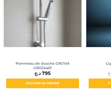
Pommeau de douche GROVIA
Cl
GRO24401
د.ج
795
ج
AJOUTER AU PANIER
C