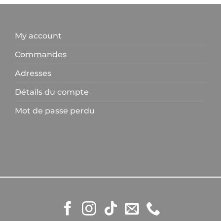
variations.
Les
options
My account
peuvent
être
Commandes
choisies
Adresses
sur
la
Détails du compte
page
du
Mot de passe perdu
produit