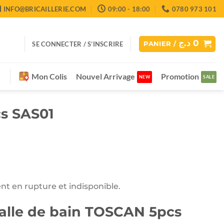
INFO@BRICAILLERIE.COM
09:00 - 18:00
0780 973 101
د.ج
0
SE CONNECTER / S’INSCRIRE
PANIER /
Mon Colis
Nouvel Arrivage
Promotion
s SAS01
nt en rupture et indisponible.
alle de bain TOSCAN 5pcs