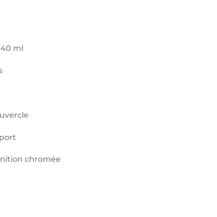
440 ml
s
uvercle
port
finition chromée