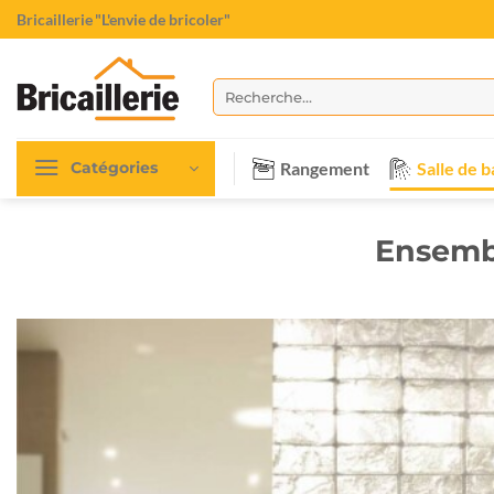
Passer
Bricaillerie
"L'envie de bricoler"
au
contenu
Recherche
pour :
Rangement
Salle de b
Catégories
Ensemb