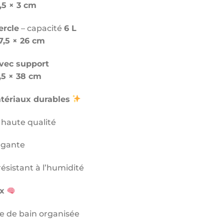
8,5 × 3 cm
ercle
– capacité
6 L
17,5 × 26 cm
avec support
8,5 × 38 cm
tériaux durables
 haute qualité
égante
résistant à l’humidité
x
le de bain organisée