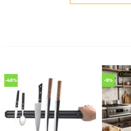
-48%
-9%