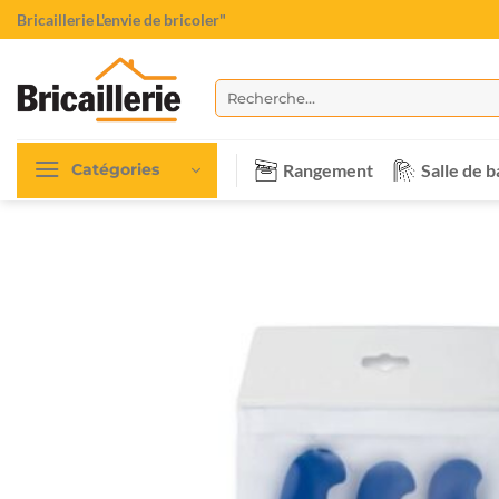
Passer
Bricaillerie
"L'envie de bricoler"
au
contenu
Recherche
pour :
Rangement
Salle de b
Catégories