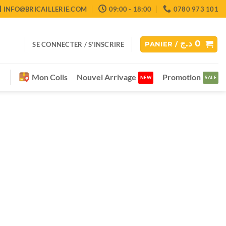
INFO@BRICAILLERIE.COM
09:00 - 18:00
0780 973 101
د.ج
0
SE CONNECTER / S’INSCRIRE
PANIER /
Mon Colis
Nouvel Arrivage
Promotion