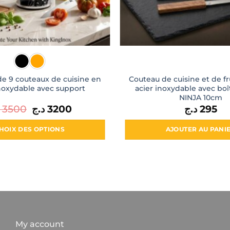
e 9 couteaux de cuisine en
Couteau de cuisine et de fr
inoxydable avec support
acier inoxydable avec boî
NINJA 10cm
3500
Le
د.ج
3200
Le
د.ج
295
prix
prix
initial
actuel
était :
est :
HOIX DES OPTIONS
AJOUTER AU PANI
3200 د.ج.
3500 د.ج.
Ce
produit
a
plusieurs
variations.
Les
options
My account
peuvent