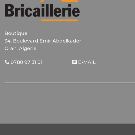
Boutique
34, Boulevard Emir Abdelkader
Oran, Algerie
0780 97 31 01
E-MAIL