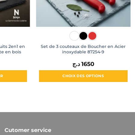
uits 2en1 en
Set de 3 couteaux de Boucher en Acier
te en bois
inoxydable 87254-9
د.ج
1650
ER
CHOIX DES OPTIONS
Ce
produit
a
plusieurs
variations.
Les
options
Cutomer service
peuvent