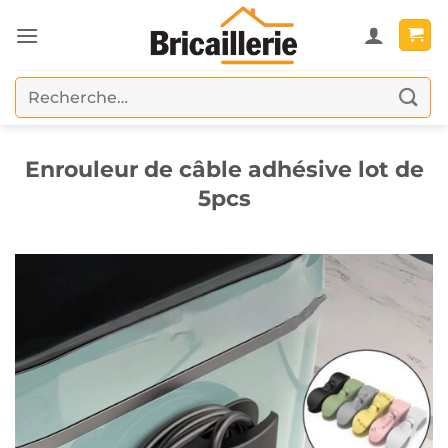
Passer
au
contenu
Recherche
pour :
Enrouleur de câble adhésive lot de
5pcs