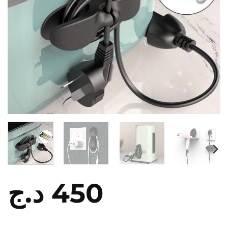
د.ج
450