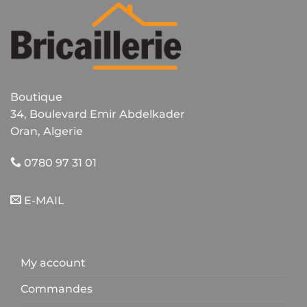
Boutique
34, Boulevard Emir Abdelkader
Oran, Algerie
0780 97 31 01
E-MAIL
My account
Commandes