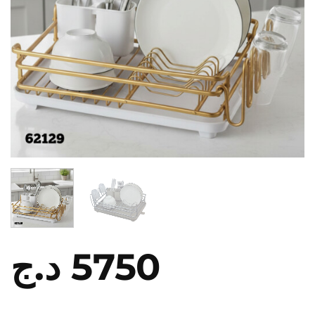
د.ج
5750