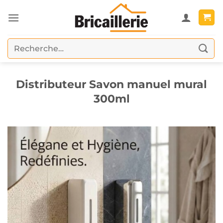
Passer
au
contenu
Recherche
pour :
Distributeur Savon manuel mural
300ml