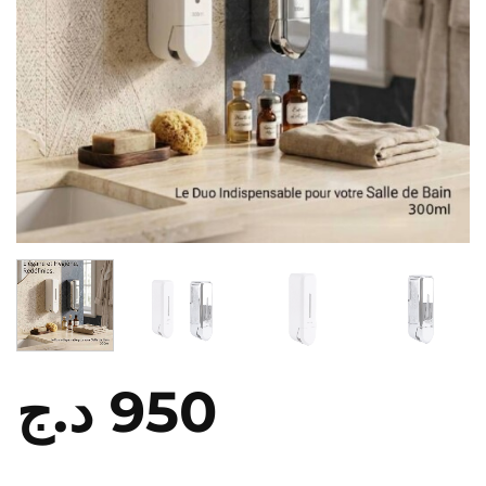
د.ج
950