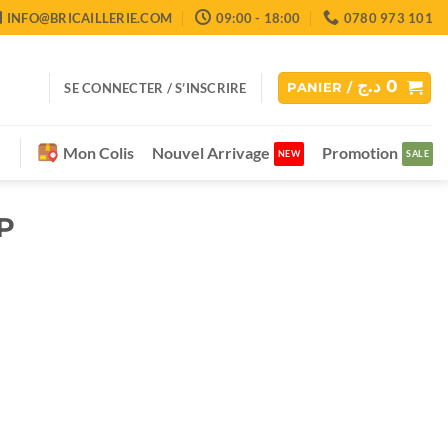
INFO@BRICAILLERIE.COM
09:00 - 18:00
0780 973 101
د.ج
0
SE CONNECTER / S’INSCRIRE
PANIER /
Mon Colis
Nouvel Arrivage
Promotion
P