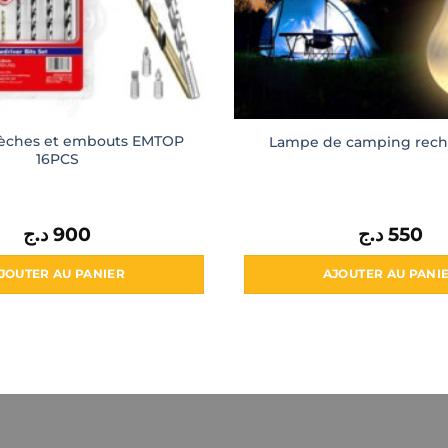
èches et embouts EMTOP
Lampe de camping rech
16PCS
د.ج
900
د.ج
550
JOUTER AU PANIER
AJOUTER AU PANI