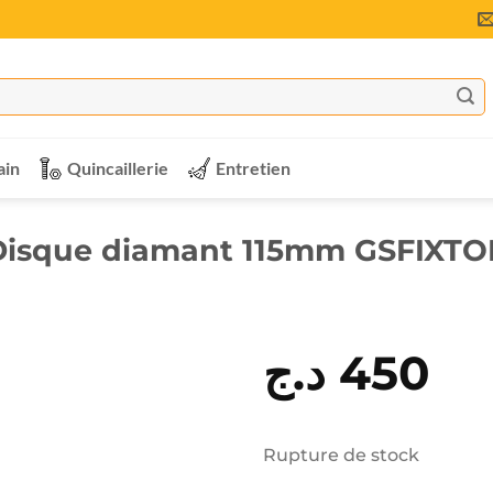
ain
Quincaillerie
Entretien
Disque diamant 115mm GSFIXTO
د.ج
450
Rupture de stock