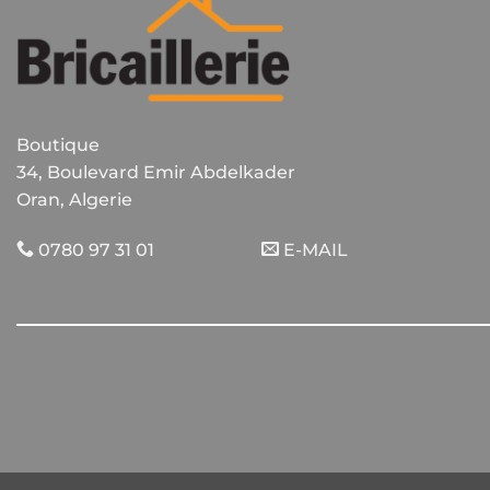
Boutique
34, Boulevard Emir Abdelkader
Oran, Algerie
0780 97 31 01
E-MAIL