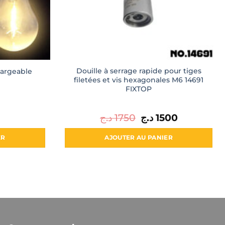
Douille à serrage rapide pour tiges
argeable
filetées et vis hexagonales M6 14691
FIXTOP
د.ج
1750
Le
د.ج
1500
Le
prix
prix
initial
actuel
était :
est :
ER
AJOUTER AU PANIER
1500 د.ج.
1750 د.ج.