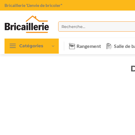
Passer
Bricaillerie
"L'envie de bricoler"
au
contenu
Recherche
pour :
Rangement
Salle de b
Catégories