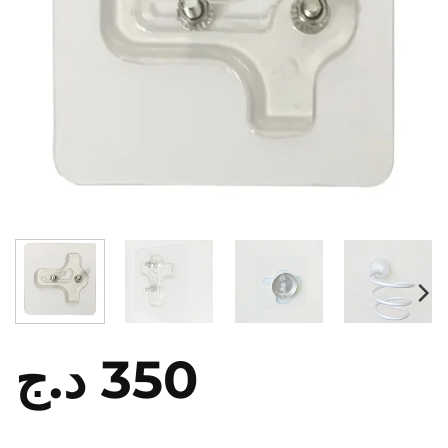
د.ج
350