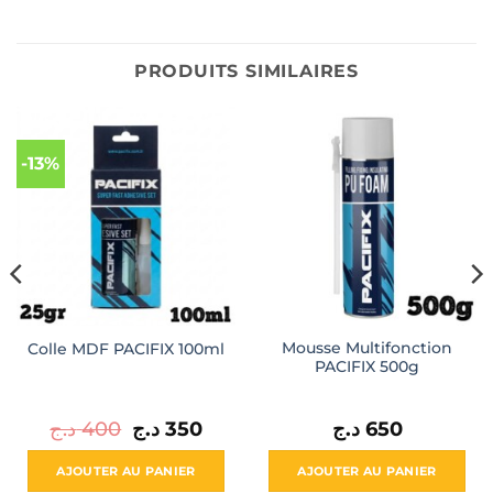
PRODUITS SIMILAIRES
-13%
Mousse Multifonction
Colle MDF PACIFIX 100ml
PACIFIX 500g
Le
Le
د.ج
400
د.ج
350
د.ج
650
prix
prix
initial
actuel
était :
est :
AJOUTER AU PANIER
AJOUTER AU PANIER
350 د.ج.
400 د.ج.