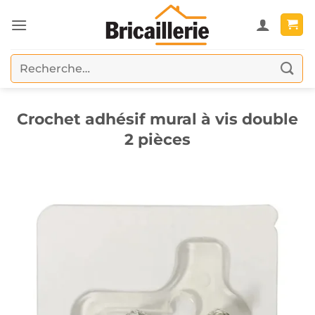
Passer
au
contenu
Recherche
pour :
Crochet adhésif mural à vis double
2 pièces