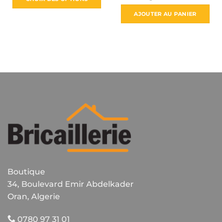
Ce
AJOUTER AU PANIER
produit
a
plusieurs
variations.
Les
options
peuvent
être
choisies
sur
la
page
du
produit
Boutique
34, Boulevard Emir Abdelkader
Oran, Algerie
0780 97 31 01