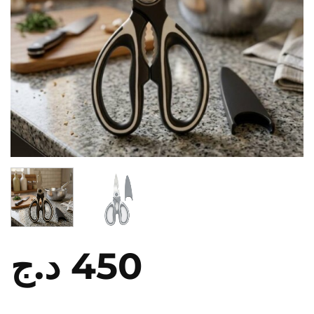
د.ج
450