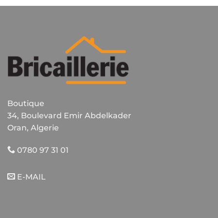
variations.
Les
options
peuvent
être
choisies
sur
la
page
du
Boutique
produit
34, Boulevard Emir Abdelkader
Oran, Algerie
0780 97 31 01
E-MAIL