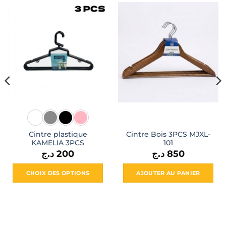
Cintre plastique
Cintre Bois 3PCS MJXL-
KAMELIA 3PCS
101
د.ج
200
د.ج
850
l
CHOIX DES OPTIONS
AJOUTER AU PANIER
650 د.ج.
Ce
produit
a
plusieurs