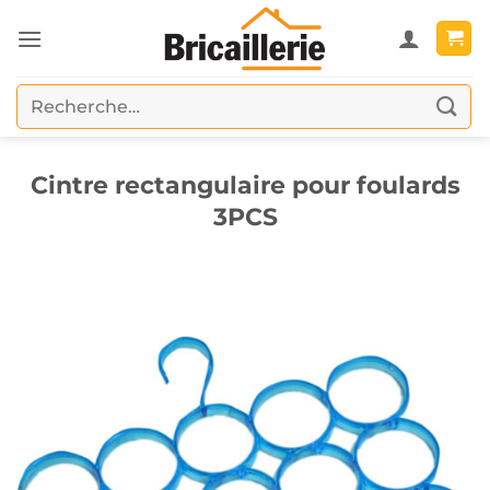
Passer
au
contenu
Recherche
pour :
Cintre rectangulaire pour foulards
3PCS