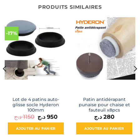
PRODUITS SIMILAIRES
-17%
Lot de 4 patins auto-
Patin antidérapant
glisse socle Hyderon
punaise pour chaise et
100mm
fauteuil x8pcs
Le
Le
د.ج
1150
د.ج
950
د.ج
280
prix
prix
initial
actuel
était :
est :
AJOUTER AU PANIER
AJOUTER AU PANIER
950 د.ج.
1150 د.ج.