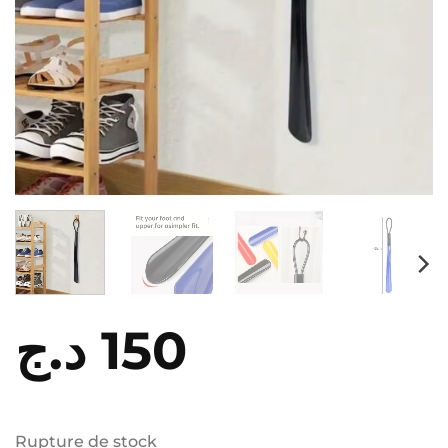
د.ج
150
Rupture de stock