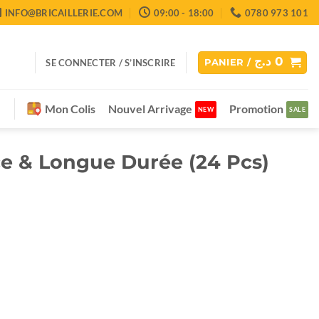
INFO@BRICAILLERIE.COM
09:00 - 18:00
0780 973 101
د.ج
0
SE CONNECTER / S’INSCRIRE
PANIER /
Mon Colis
Nouvel Arrivage
Promotion
 & Longue Durée (24 Pcs)