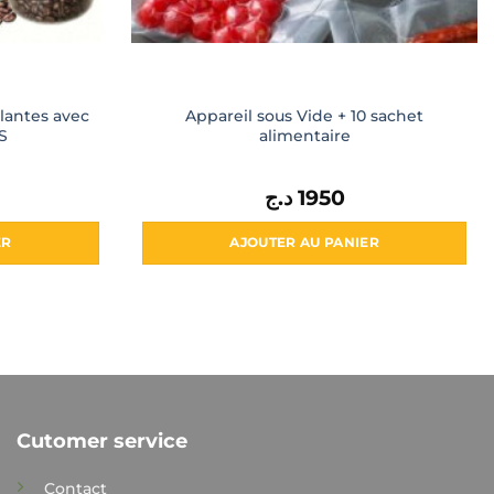
llantes avec
Appareil sous Vide + 10 sachet
S
alimentaire
د.ج
1950
ER
AJOUTER AU PANIER
Cutomer service
Contact