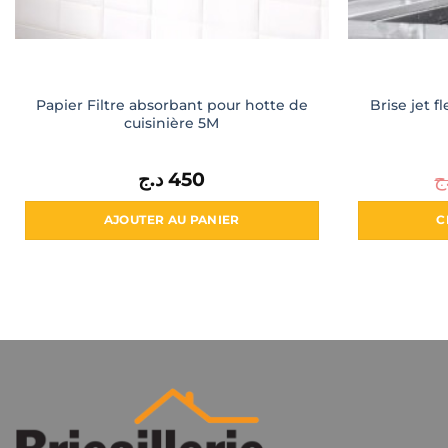
Papier Filtre absorbant pour hotte de
Brise jet f
cuisinière 5M
د.ج
450
ج
AJOUTER AU PANIER
C