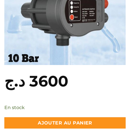
د.ج
3600
En stock
AJOUTER AU PANIER