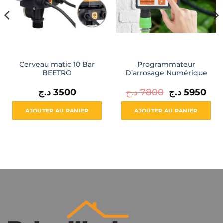
Cerveau matic 10 Bar
Programmateur
BEETRO
D’arrosage Numérique
Le
Le
د.ج
3500
د.ج
7800
د.ج
5950
prix
prix
initial
actu
était :
est :
AJOUTER AU PANIER
AJOUTER AU PANIER
7800 د.ج.