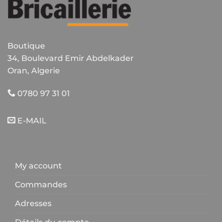
Boutique
34, Boulevard Emir Abdelkader
Oran, Algerie
0780 97 31 01
E-MAIL
My account
Commandes
Adresses