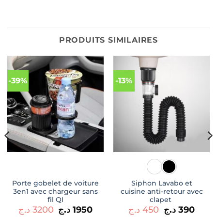
PRODUITS SIMILAIRES
-39%
-13%
Porte gobelet de voiture
Siphon Lavabo et
3en1 avec chargeur sans
cuisine anti-retour avec
fil QI
clapet
Le
Le
Le
Le
د.ج
3200
د.ج
1950
د.ج
450
د.ج
390
prix
prix
prix
prix