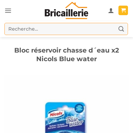
Passer
au
contenu
Recherche
pour :
Bloc réservoir chasse d´eau x2
Nicols Blue water