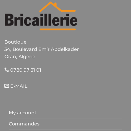
Boutique
34, Boulevard Emir Abdelkader
Oran, Algerie
0780 97 31 01
E-MAIL
My account
Commandes