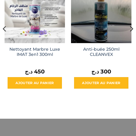
Nettoyant Marbre Luxe
Anti-buée 250ml
IMAT 3en1 300ml
CLEANVEX
د.ج
450
د.ج
300
AJOUTER AU PANIER
AJOUTER AU PANIER