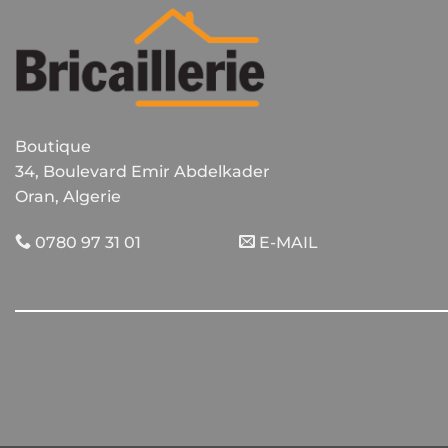
Boutique
34, Boulevard Emir Abdelkader
Oran, Algerie
0780 97 31 01
E-MAIL