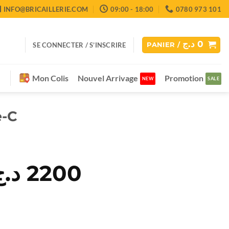
INFO@BRICAILLERIE.COM
09:00 - 18:00
0780 973 101
د.ج
0
SE CONNECTER / S’INSCRIRE
PANIER /
Mon Colis
Nouvel Arrivage
Promotion
e-C
Le
د.ج
2200
Le
rix
prix
nitial
actuel
tait :
est :