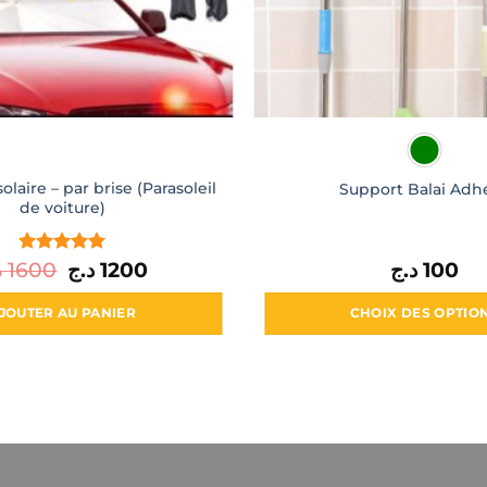
olaire – par brise (Parasoleil
Support Balai Adhé
de voiture)
د
1600
Note
5
Le
د.ج
sur
1200
Le
د.ج
100
prix
prix
5
initial
actuel
était :
est :
JOUTER AU PANIER
CHOIX DES OPTIO
1200 د.ج.
1600 د.ج.
Ce
produit
a
plusieur
variatio
Les