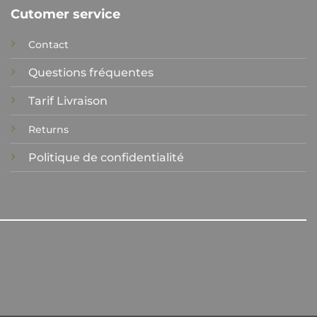
options
Cutomer service
t
peuvent
être
Contact
choisies
sur
Questions fréquentes
la
Tarif Livraison
page
du
Returns
produit
Politique de confidentialité