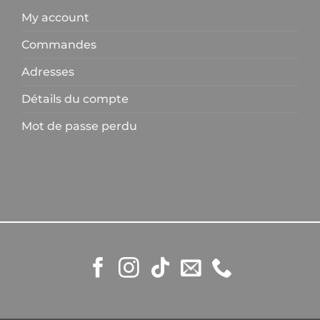
options
My account
peuven
être
Commandes
choisies
Adresses
sur
la
Détails du compte
page
du
Mot de passe perdu
produit