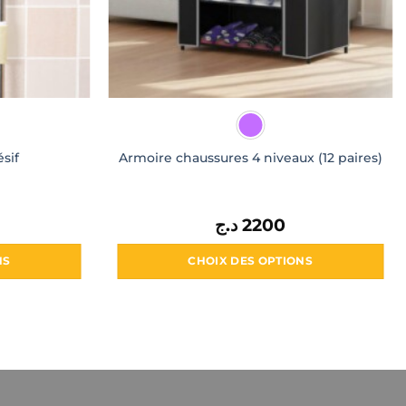
sif
Armoire chaussures 4 niveaux (12 paires)
د.ج
2200
NS
CHOIX DES OPTIONS
Ce
produit
a
s
plusieurs
ns.
variations.
Les