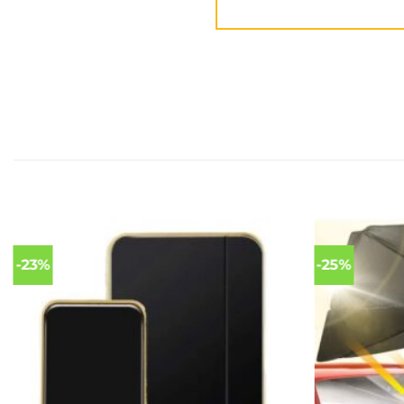
-23%
-25%