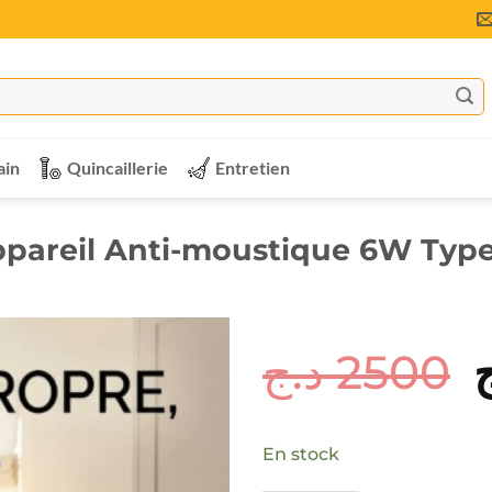
ain
Quincaillerie
Entretien
pareil Anti-moustique 6W Typ
د.ج
2500
p
i
En stock
é