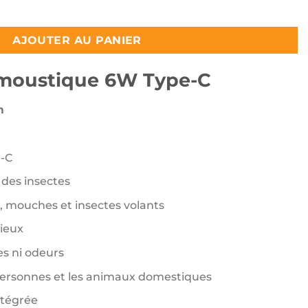
2200 د.ج.
2500 د.ج.
moustique 6W Type-C
AJOUTER AU PANIER
-moustique 6W Type-C
m
-C
des insectes
, mouches et insectes volants
ieux
s ni odeurs
personnes et les animaux domestiques
ntégrée