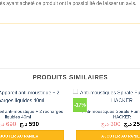
és ayant acheté ce produit ont la possibilité de laisser un avis.
PRODUITS SIMILAIRES
-17%
il anti-moustique + 2 recharges
Anti-moustiques Spirale Fu
liquides 40ml
HACKER
د.
690
Le
د.ج
590
Le
د.ج
300
Le
د.ج
25
prix
prix
prix
initial
actuel
initial
était :
est :
était :
JOUTER AU PANIER
AJOUTER AU PANI