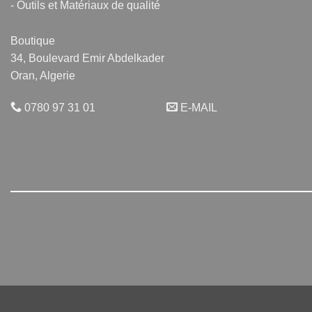
Boutique
34, Boulevard Emir Abdelkader
Oran, Algerie
0780 97 31 01
E-MAIL