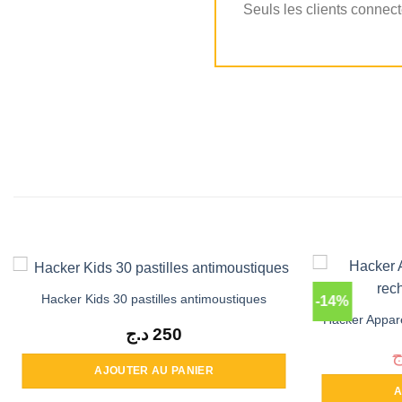
Seuls les clients connect
Hacker Kids 30 pastilles antimoustiques
-14%
Hacker Appare
د.ج
250
ج
AJOUTER AU PANIER
A