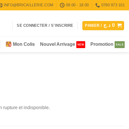
INFO@BRICAILLERIE.COM
09:00 - 18:00
0780 973 101
د.ج
0
SE CONNECTER / S’INSCRIRE
PANIER /
Mon Colis
Nouvel Arrivage
Promotion
 rupture et indisponible.