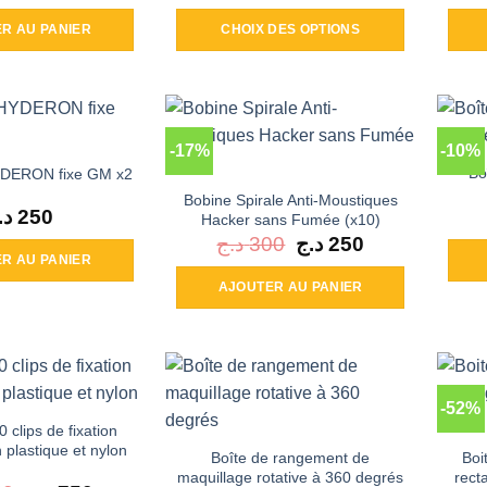
R AU PANIER
CHOIX DES OPTIONS
Ce
produit
a
plusieurs
-17%
-10%
variations.
Bo
YDERON fixe GM x2
Les
Bobine Spirale Anti-Moustiques
options
د.
250
Hacker sans Fumée (x10)
peuvent
د.ج
300
Le
د.ج
250
Le
prix
prix
R AU PANIER
être
initial
actuel
était :
est :
choisies
AJOUTER AU PANIER
250 د.ج.
300 د.ج.
sur
la
page
du
-52%
produit
 clips de fixation
 plastique et nylon
Boîte de rangement de
Boi
maquillage rotative à 360 degrés
rect