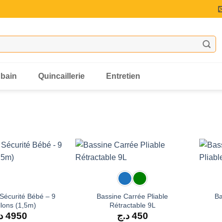
 bain
Quincaillerie
Entretien
 Sécurité Bébé – 9
Bassine Carrée Pliable
Ba
llons (1,5m)
Rétractable 9L
د
4950
د.ج
450