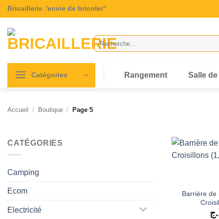
Passer
Bricaillerie
"L'envie de bricoler"
au
contenu
Recherche
pour :
Rangement
Salle de
Catégories
Accueil
/
Boutique
/
Page 5
CATÉGORIES
Camping
Ecom
Barrière de
Croisi
Electricité
.ج