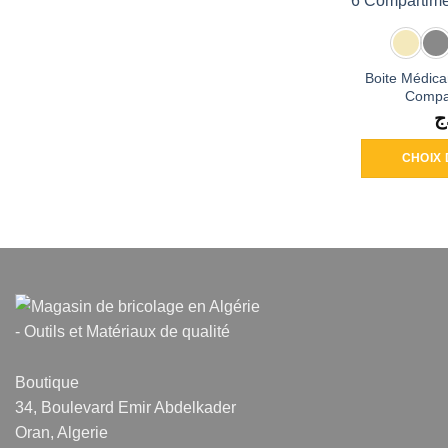
Boite Médic
Compa
ج
CHOIX 
Boutique
34, Boulevard Emir Abdelkader
Oran, Algerie