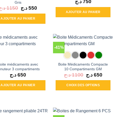
د.ج
750
Gris
د.ج
1150
Le
د.ج
550
Le
prix
prix
AJOUTER AU PANIER
initial
actuel
était :
est :
AJOUTER AU PANIER
550 د.ج.
1150 د.ج.
-41%
oite médicaments avec
Boite Médicaments Compacte
nuteur 3 compartiments
10 Compartiments GM
د.ج
650
د.ج
1100
Le
د.ج
650
Le
prix
prix
initial
actuel
était :
est :
AJOUTER AU PANIER
CHOIX DES OPTIONS
650 د.ج.
1100 د.ج.
Ce
produit
a
plusieurs