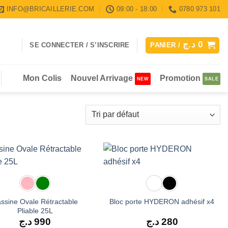
INFO@BRICAILLERIE.COM
09:00 - 18:00
0780 973 101
د.ج
0
SE CONNECTER / S’INSCRIRE
PANIER /
Mon Colis
Nouvel Arrivage
Promotion
ssine Ovale Rétractable
Bloc porte HYDERON adhésif x4
Pliable 25L
د.ج
990
د.ج
280