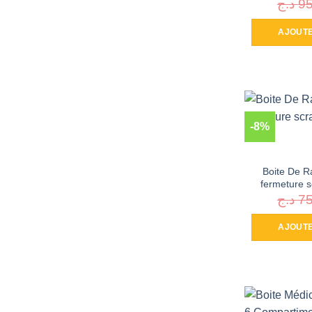
د.ج
9
AJOUTE
-8%
Boite De R
fermeture s
د.ج
7
AJOUTE