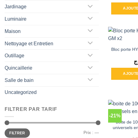
Jardinage
AJOUTE
Luminaire
Maison
Nettoyage et Entretien
Bloc porte H
Outillage
ج
Quincaillerie
AJOUTE
Salle de bain
Uncategorized
FILTRER PAR TARIF
-21%
boite de 100
universels en
Prix
Prix
Prix :
—
FILTRER
min
max