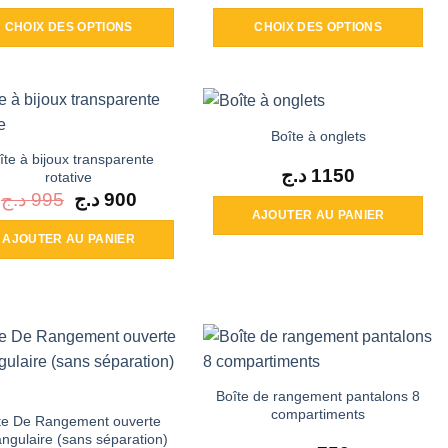
CHOIX DES OPTIONS
CHOIX DES OPTIONS
Ce
Ce
produit
produit
a
a
plusieurs
plusieurs
Boîte à onglets
variations.
variations.
îte à bijoux transparente
Les
Les
د.ج
1150
rotative
options
options
د.ج
995
Le
د.ج
900
Le
prix
prix
AJOUTER AU PANIER
peuvent
peuvent
initial
actuel
était :
est :
AJOUTER AU PANIER
être
être
900 د.ج.
995 د.ج.
choisies
choisies
sur
sur
la
la
page
page
du
du
produit
produit
Boîte de rangement pantalons 8
compartiments
te De Rangement ouverte
angulaire (sans séparation)