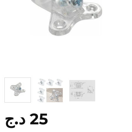
د.ج
25