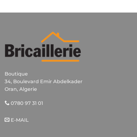
plusieurs
variations.
Les
options
peuvent
être
choisies
sur
la
page
du
Boutique
produit
34, Boulevard Emir Abdelkader
Oran, Algerie
0780 97 31 01
E-MAIL